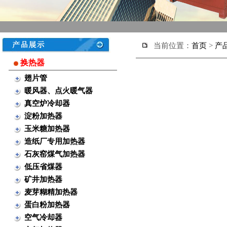
当前位置：
首页
>
产
换热器
翅片管
暖风器、点火暖气器
真空炉冷却器
淀粉加热器
玉米糖加热器
造纸厂专用加热器
石灰窑煤气加热器
低压省煤器
矿井加热器
麦芽糊精加热器
蛋白粉加热器
空气冷却器